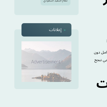
نظام التنفيذ السعودي
إعلانات
امل دون
تي ننجح
ت