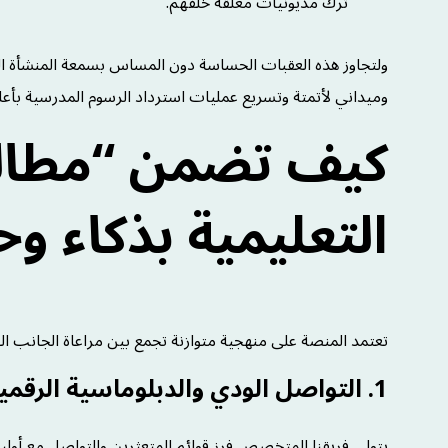
ترك مديونيات معلقة خلفهم.
ولتجاوز هذه العقبات الحساسة دون المساس بسمعة المنشأة الت
وميداني لأتمتة وتسريع عمليات استرداد الرسوم المدرسية بأعل
كيف تضمن “مطالب
التعليمية بذكاء وح
تعتمد المنصة على منهجية متوازنة تجمع بين مراعاة الجانب الت
1. التواصل الودي والدبلوماسية الرقمية :
يتولى فريقنا المتخصص فرز قوائم المتعثرين والتواصل مع أولياء 