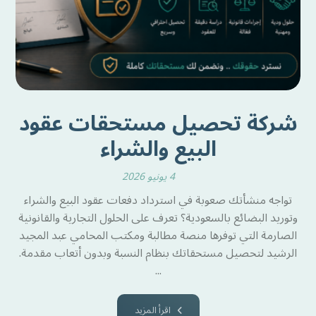
شركة تحصيل مستحقات عقود
البيع والشراء
4 يونيو 2026
تواجه منشأتك صعوبة في استرداد دفعات عقود البيع والشراء
وتوريد البضائع بالسعودية؟ تعرف على الحلول التجارية والقانونية
الصارمة التي توفرها منصة مطالبة ومكتب المحامي عبد المجيد
الرشيد لتحصيل مستحقاتك بنظام النسبة وبدون أتعاب مقدمة.
...
اقرأ المزيد