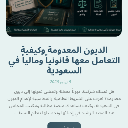
الديون المعدومة وكيفية
التعامل معها قانونياً ومالياً في
السعودية
5 يونيو 2026
هل تمتلك شركتك ديوناً معطلة وتخشى تحولها إلى ديون
معدومة؟ تعرف على الشروط النظامية والمحاسبية لإعدام الديون
في السعودية، وكيف تساعدك منصة مطالبة ومكتب المحامي
عبد المجيد الرشيد في إحيائها وتحصيلها بنظام النسبة. ...