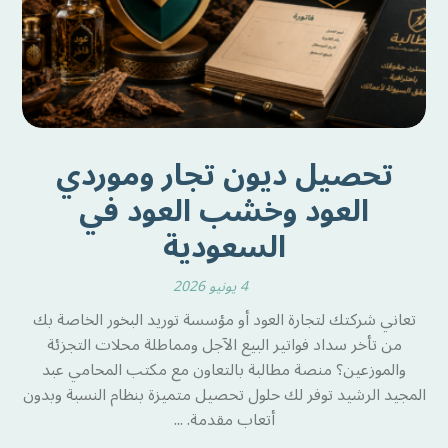
تحصيل ديون تجار وموردي
العود وخشب العود في
السعودية
4 يونيو 2026
تعاني شركتك لتجارة العود أو مؤسسة توريد البخور الخاصة بك
من تأخر سداد فواتير البيع الآجل ومماطلة محلات التجزئة
والموزعين؟ منصة مطالبة بالتعاون مع مكتب المحامي عبد
المجيد الرشيد توفر لك حلول تحصيل متميزة بنظام النسبة وبدون
أتعاب مقدمة. ...