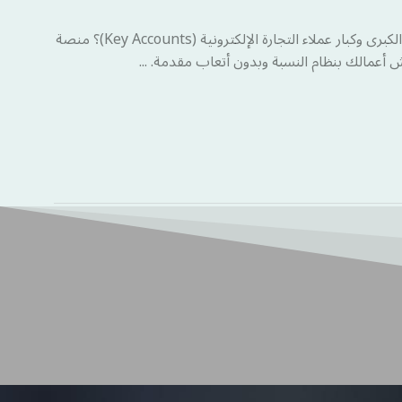
تعاني شركتك التقنية أو اللوجستية من تأخر تسوية الفواتير ومماطلة المنصات الكبرى وكبار عملاء التجارة الإلكترونية (Key Accounts)؟ منصة
أعمالك بنظام النسبة وبدون أتعاب مقدمة. ...