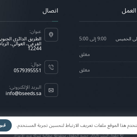
العمل
اتصال
عنوان:
9:00 إلى 5:00
الطريق الدائري الجنوب
الى الخميس
الفرعي، العوالي، الري
12244
مغلق
جوال:
مغلق
0579395551
البريد الإلكتروني:
info@bseeds.sa
خدم هذا الموقع ملفات تعريف الارتباط لتحسين تجربة المستخدم.
قبو
© حقوق النشر 2026. جميع الحقوق محفوظة مطالبة شركة بذور الابداع.