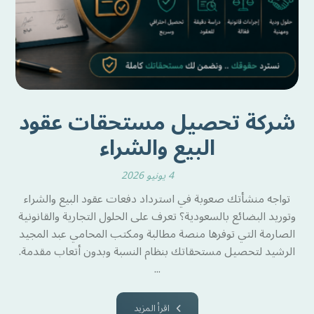
شركة تحصيل مستحقات عقود
البيع والشراء
4 يونيو 2026
تواجه منشأتك صعوبة في استرداد دفعات عقود البيع والشراء
وتوريد البضائع بالسعودية؟ تعرف على الحلول التجارية والقانونية
الصارمة التي توفرها منصة مطالبة ومكتب المحامي عبد المجيد
الرشيد لتحصيل مستحقاتك بنظام النسبة وبدون أتعاب مقدمة.
...
اقرأ المزيد