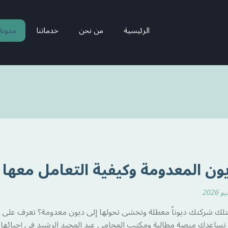
الرئيسية
من نحن
خدماتنا
مدونة
يون المعدومة وكيفية التعامل معها قا
لك شركتك ديوناً معطلة وتخشى تحولها إلى ديون معدومة؟ تعرف على الش
ساعدك منصة مطالبة ومكتب المحامي عبد المجيد الرشيد في إحيائها وتح