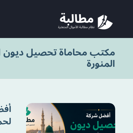
مكتب محاماة تحصيل ديون ال
المنورة
أفض
لحم