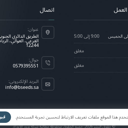
العمل
اتصال
عنوان:
9:00 إلى 5:00
الطريق الدائري الجنوب
الى الخميس
الفرعي، العوالي، الري
12244
مغلق
جوال:
مغلق
0579395551
البريد الإلكتروني:
info@bseeds.sa
خدم هذا الموقع ملفات تعريف الارتباط لتحسين تجربة المستخدم.
قبو
© حقوق النشر 2026. جميع الحقوق محفوظة مطالبة شركة بذور الابداع.