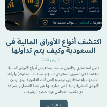
اكتشف أنواع الأوراق المالية في
السعودية وكيف يتم تداولها
9 يونيو 2026
دليل استثماري وقانوني مبسط يستعرض أنواع الأوراق المالية
المعتمدة في السوق السعودي (أسهم، سندات، صكوك) وقواعد
طرحها، بالإضافة إلى توضيح الفروقات القانونية بينها وبين
الأوراق التجارية وآلية فض منازعاتها عبر لجنة الفصل وبشراكة
مع مكتب المحامي عبدالمجيد الرشيد. ...
اقرأ المزيد