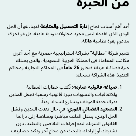
من الخبرة
أحد أهم أسباب نجاح
إدارة التحصيل والمتابعة
لدينا، هو أن الحل
الودي الذي نقدمه ليس مجرد محاولات ودية عادية، بل هو تحرك
مدعوم بقوة نظامية هائلة.
تتميز شركة “مطالبة” بشراكة استراتيجية حصرية مع أحد أعرق
مكاتب المحاماة في المملكة العربية السعودية، والذي يمتلك
خبرة قضائية عريقة تتجاوز
26 عاماً
في المحاكم التجارية ومحاكم
التنفيذ. هذه الشراكة تمنحك:
صياغة قانونية صارمة:
تُكتب خطابات المطالبة
والاتفاقيات والتسويات بنبرة قانونية رسمية تجعل المدين
يدرك جدية الموقف ويسارع للسداد ودياً.
التصعيد القضائي الفوري:
في حال تعنت المدين وفشل
الحل الودي، ينتقل الملف مباشرة وبسلاسة إلى ذراعنا
القانوني الشريك لبدء إجراءات التقاضي والتنفيذ، دون
تشتيتك أو إلزامك بالبحث عن محامٍ آخر وتكبد مصاريف