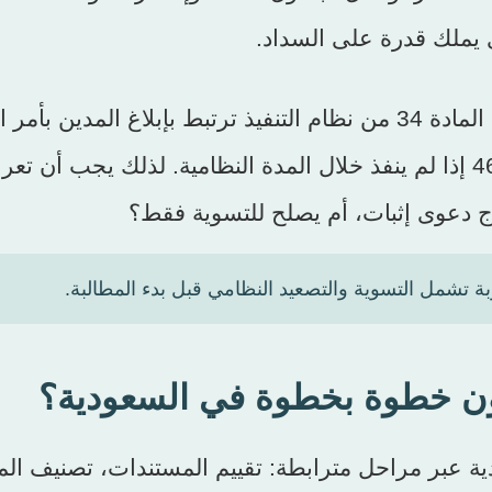
ي يملك قدرة على السداد.
المعيار الثالث هو وجود مسار قانوني احتياطي. المادة 34 من نظام التنفيذ ترتبط بإبلاغ المدين ب
عند تقديم سند تنفيذي صحيح، ثم تأتي المادة 46 إذا لم ينفذ خلال المدة النظامية. لذلك يجب 
تاج دعوى إثبات، أم يصلح للتسوية فقط؟
تشمل التسوية والتصعيد النظامي قبل بدء المطالبة.
ن خطوة بخطوة في السعودية؟
ة عبر مراحل مترابطة: تقييم المستندات، تصنيف الم