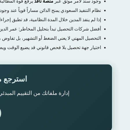
وجود سند لأمر موثق عبر
منصة نافذ
يرفع قوة المطالبة 
نظام التنفيذ السعودي يمنح الدائن مساراً قوياً عند وجود 
إذا لم ينفذ المدين خلال المدة النظامية، قد تطبق إجراءات المادة 46 من ن
أفضل شركات التحصيل تبدأ بتحليل المخاطر: عمر الدين،
التحصيل المهني لا يعني الضغط أو التشهير، بل تفاوض 
اختيار جهة تحصيل بلا فحص قانوني قد يضيع الوقت ويض
استرجع م
إدارة ملفاتك من التقييم المبدئ