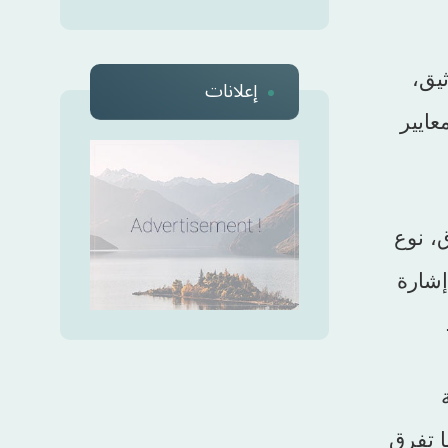
يق،
إعلانات
ايير
، نوع
إشارة
ا تفرق