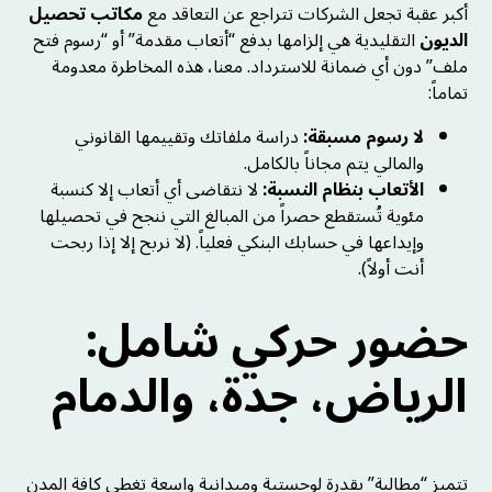
أكبر عقبة تجعل الشركات تتراجع عن التعاقد مع
مكاتب تحصيل
الديون
التقليدية هي إلزامها بدفع “أتعاب مقدمة” أو “رسوم فتح
ملف” دون أي ضمانة للاسترداد. معنا، هذه المخاطرة معدومة
تماماً:
لا رسوم مسبقة:
دراسة ملفاتك وتقييمها القانوني
والمالي يتم مجاناً بالكامل.
الأتعاب بنظام النسبة:
لا نتقاضى أي أتعاب إلا كنسبة
مئوية تُستقطع حصراً من المبالغ التي ننجح في تحصيلها
وإيداعها في حسابك البنكي فعلياً. (لا نربح إلا إذا ربحت
أنت أولاً).
حضور حركي شامل:
الرياض، جدة، والدمام
تتميز “مطالبة” بقدرة لوجستية وميدانية واسعة تغطي كافة المدن