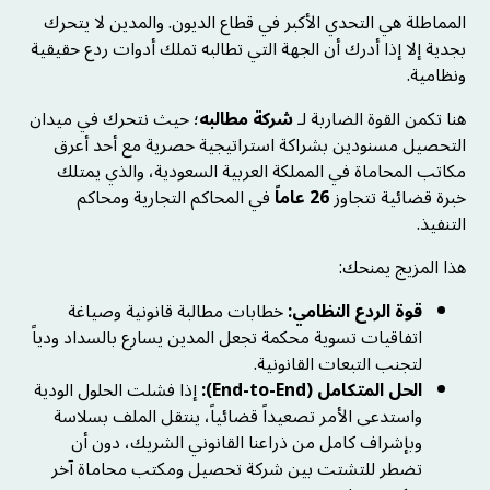
المماطلة هي التحدي الأكبر في قطاع الديون. والمدين لا يتحرك
بجدية إلا إذا أدرك أن الجهة التي تطالبه تملك أدوات ردع حقيقية
ونظامية.
هنا تكمن القوة الضاربة لـ
شركة مطالبه
؛ حيث نتحرك في ميدان
التحصيل مسنودين بشراكة استراتيجية حصرية مع أحد أعرق
مكاتب المحاماة في المملكة العربية السعودية، والذي يمتلك
خبرة قضائية تتجاوز
26 عاماً
في المحاكم التجارية ومحاكم
التنفيذ.
هذا المزيج يمنحك:
قوة الردع النظامي:
خطابات مطالبة قانونية وصياغة
اتفاقيات تسوية محكمة تجعل المدين يسارع بالسداد ودياً
لتجنب التبعات القانونية.
الحل المتكامل (End-to-End):
إذا فشلت الحلول الودية
واستدعى الأمر تصعيداً قضائياً، ينتقل الملف بسلاسة
وبإشراف كامل من ذراعنا القانوني الشريك، دون أن
تضطر للتشتت بين شركة تحصيل ومكتب محاماة آخر