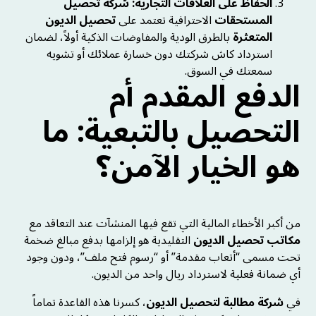
الحفاظ على العلاقات التجارية:
شركة تحصيل
المستحقات
الاحترافية تعتمد على
تحصيل الديون
المتعثرة
بالطرق الودية والمفاوضات الذكية أولاً، لضمان
استرداد كاش شركتك دون خسارة عملائك أو تشويه
سمعتك في السوق.
الدفع المقدم أم
التحصيل بالتبعية: ما
هو الخيار الآمن؟
من أكبر الأخطاء المالية التي تقع فيها المنشآت عند التعاقد مع
مكاتب تحصيل الديون
التقليدية هو إلزامها بدفع مبالغ ضخمة
تحت مسمى “أتعاب مقدمة” أو “رسوم فتح ملف”، ودون وجود
أي ضمانة فعلية لاسترداد ريال واحد من الديون.
في
شركة مطالبة لتحصيل الديون
، كسرنا هذه القاعدة تماماً