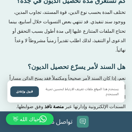
كم تستغرق مدة تحصيل الديون في جدة؟
تختلف المدة بحسب نوع الدين، قوة المستند، تجاوب المدين،
ووجود سند تنفيذي. قد تنتهي بعض التسويات خلال أسابيع، بينما
تحتاج الملفات المتنازع عليها إلى مدة أطول بسبب التحقق أو
الدعوى أو التنفيذ، لذلك اطلب تقديراً زمنياً مشروطاً لا وعداً
نهائياً.
هل السند لأمر يسرّع تحصيل الديون؟
نعم، إذا كان السند لأمر صحيحاً ومكتملاً فقد يمنح الدائن مساراً
أقوى من الفاتورة العادية، لأنه قد يدخل ضمن السندات التنفيذية
يستخدم هذا الموقع ملفات تعريف الارتباط لتحسين تجربة
قبول وإغلاق
المستخدم.
المشار إليها في المادة 9 من نظام التنفيذ. ويمكن إنشاء
السندات الإلكترونية وإدارتها عبر
منصة نافذ
وفق ضوابطها.
تواصل معنا
حياك الله 👋