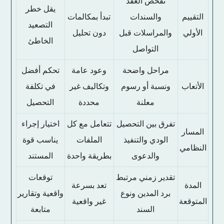
تفحص العقد
يقل خطر
التقييم
والسندات
تبدأ بمكالمات
التصعيد
الأولي
والمراسلات قبل
دون تحليل
الخاطئ
التواصل
مراحل واضحة
وعود عامة
تحكم أفضل
الأتعاب
ونسبة أو رسوم
وتكاليف غير
في تكلفة
معلنة
محددة
التحصيل
تفرق بين التحصيل
تتعامل مع كل
اختيار إجراء
المسار
الودي والتنفيذ
الملفات
يناسب قوة
النظامي
والدعوى
بطريقة واحدة
المستند
تقدير زمني مرتبط
توقعات
المدة
تعد بسرعة
برد المدين ونوع
واقعية وتقارير
المتوقعة
غير واقعية
السند
متابعة